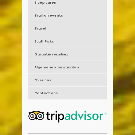
Sloep varen
Trailrun events
Travel
Staff Picks
Garantie regeling
Algemene voorwaarden
Over ons
Contact ons