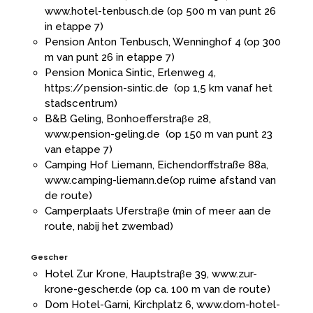
www.hotel-tenbusch.de
(op 500 m van punt 26
in etappe 7)
Pension Anton Tenbusch, Wenninghof 4 (op 300
m van punt 26 in etappe 7)
Pension Monica Sintic, Erlenweg 4,
https://pension-sintic.de
(op 1,5 km vanaf het
stadscentrum)
B&B Geling, Bonhoefferstraβe 28,
www.pension-geling.de
(op 150 m van punt 23
van etappe 7)
Camping Hof Liemann, Eichendorffstraße 88a,
www.camping-liemann.de
(op ruime afstand van
de route)
Camperplaats Uferstraβe (min of meer aan de
route, nabij het zwembad)
Gescher
Hotel Zur Krone, Hauptstraβe 39,
www.zur-
krone-gescher.de
(op ca. 100 m van de route)
Dom Hotel-Garni, Kirchplatz 6,
www.dom-hotel-