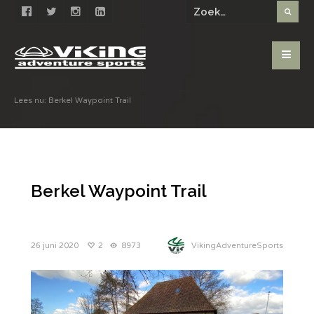
Lees nu:
Berkel Waypoint Trail
Berkel Waypoint Trail
26 juni 2020
2
8973
VikingAdventureSports