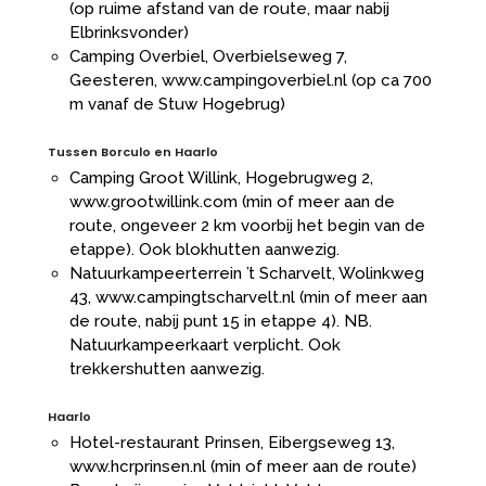
(op ruime afstand van de route, maar nabij
Elbrinksvonder)
Camping Overbiel, Overbielseweg 7,
Geesteren,
www.campingoverbiel.nl
(op ca 700
m vanaf de Stuw Hogebrug)
Tussen Borculo en Haarlo
Camping Groot Willink, Hogebrugweg 2,
www.grootwillink.com
(min of meer aan de
route, ongeveer 2 km voorbij het begin van de
etappe). Ook blokhutten aanwezig.
Natuurkampeerterrein ’t Scharvelt, Wolinkweg
43,
www.campingtscharvelt.nl
(min of meer aan
de route, nabij punt 15 in etappe 4). NB.
Natuurkampeerkaart verplicht. Ook
trekkershutten aanwezig.
Haarlo
Hotel-restaurant Prinsen, Eibergseweg 13,
www.hcrprinsen.nl
(min of meer aan de route)