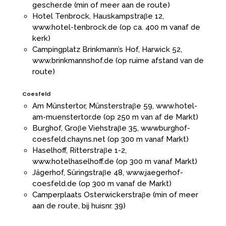
gescher.de
(min of meer aan de route)
Hotel Tenbrock, Hauskampstraβe 12,
www.hotel-tenbrock.de
(op ca. 400 m vanaf de
kerk)
Campingplatz Brinkmann’s Hof, Harwick 52,
www.brinkmannshof.de
(op ruime afstand van de
route)
Coesfeld
Am Münstertor, Münsterstraβe 59,
www.hotel-
am-muenstertor.de
(op 250 m van af de Markt)
Burghof, Groβe Viehstraβe 35, wwwburghof-
coesfeld.chayns.net
(op 300 m vanaf Markt)
Haselhoff, Ritterstraβe 1-2,
www.hotelhaselhoff.de
(op 300 m vanaf Markt)
Jägerhof, Süringstraβe 48,
www.jaegerhof-
coesfeld.de
(op 300 m vanaf de Markt)
Camperplaats Osterwickerstraβe (min of meer
aan de route, bij huisnr. 39)