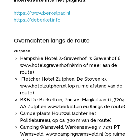
https://www.berkelpad.nl
https://deberkel.info
Overnachten langs de route:
Zutphen
Hampshire Hotel ’s-Gravenhof, ‘s Gravenhof 6,
www.hotelsgravenhof.nl
(min of meer aan de
route)
Fletcher Hotel Zutphen, De Stoven 37,
www.hotelzutphen.nl
(op ruime afstand van de
route)
B&B De Berkeltuin, Prinses Marijkelaan 11, 7204
AA Zutphen
www.berkeltuin.eu
(langs de route)
Camperplaats Houtwal (achter het
Politiebureau, op ca. 300 m van de route)
Camping Warnsveld, Warkenseweg 7, 7231 PT
Warnsveld,
www.campingwarnsveld.nl
(op ruime