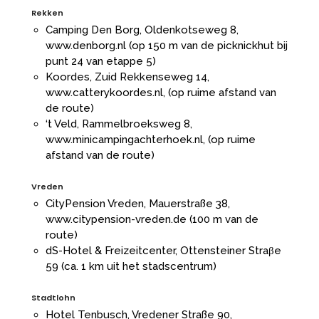
Rekken
Camping Den Borg, Oldenkotseweg 8,
www.denborg.nl
(op 150 m van de picknickhut bij
punt 24 van etappe 5)
Koordes, Zuid Rekkenseweg 14,
www.catterykoordes.nl
, (op ruime afstand van
de route)
‘t Veld, Rammelbroeksweg 8,
www.minicampingachterhoek.nl
, (op ruime
afstand van de route)
Vreden
CityPension Vreden, Mauerstraße 38,
www.citypension-vreden.de
(100 m van de
route)
dS-Hotel & Freizeitcenter, Ottensteiner Straβe
59 (ca. 1 km uit het stadscentrum)
Stadtlohn
Hotel Tenbusch, Vredener Straße 90,