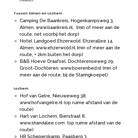
Tussen Almen en Lochem
Camping De Baankreis, Hogenkampsweg 3,
Almen,
www.baankreis.nl
, (min of meer aan de
route, net voorbij het dorp)
Hotel Landgoed Ehzerwold, Ehzerallee 14,
Almen,
www.ehzerwold.nl
(min of meer aan de
route, + 2km buiten het dorp)
B&B Hoeve Draafsel, Dochterenseweg 29,
Groot-Dochteren,
www.boerenbed.nl
(min of
meer aan de route, bij de Staringkoepel)
Lochem
Hof van Gelre, Nieuweweg 38,
www.hofvangelre.nl
(op ruime afstand van de
route)
Hart van Lochem, Bierstraat 8,
www.shandalee.com
(op ruime afstand van de
route)
HR Scheperskamp, Paasberg 3,