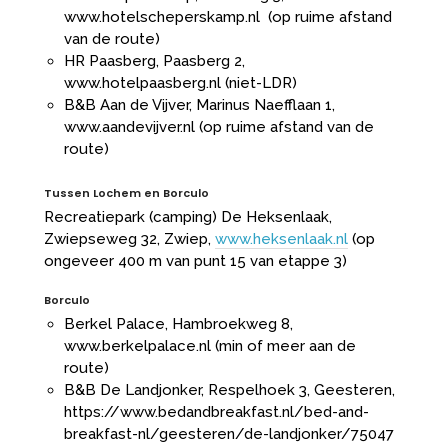
www.hotelscheperskamp.nl
(op ruime afstand
van de route)
HR Paasberg, Paasberg 2,
www.hotelpaasberg.nl
(niet-LDR)
B&B Aan de Vijver, Marinus Naefflaan 1,
www.aandevijver.nl
(op ruime afstand van de
route)
Tussen Lochem en Borculo
Recreatiepark (camping) De Heksenlaak,
Zwiepseweg 32, Zwiep,
www.heksenlaak.nl
(op
ongeveer 400 m van punt 15 van etappe 3)
Borculo
Berkel Palace, Hambroekweg 8,
www.berkelpalace.nl
(min of meer aan de
route)
B&B De Landjonker, Respelhoek 3, Geesteren,
https://www.bedandbreakfast.nl/bed-and-
breakfast-nl/geesteren/de-landjonker/75047