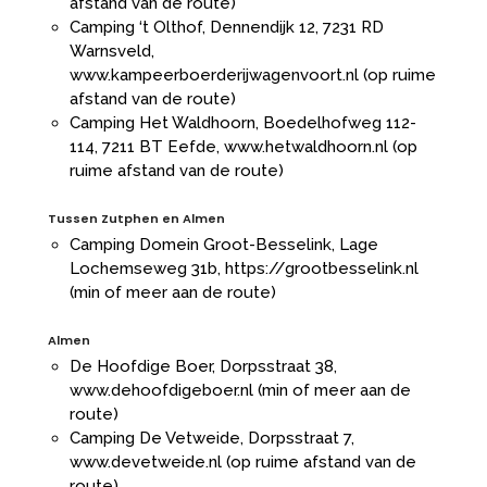
afstand van de route)
Camping ‘t Olthof, Dennendijk 12, 7231 RD
Warnsveld,
www.kampeerboerderijwagenvoort.nl
(op ruime
afstand van de route)
Camping Het Waldhoorn, Boedelhofweg 112-
114, 7211 BT Eefde,
www.hetwaldhoorn.nl
(op
ruime afstand van de route)
Tussen Zutphen en Almen
Camping Domein Groot-Besselink, Lage
Lochemseweg 31b,
https://grootbesselink.nl
(min of meer aan de route)
Almen
De Hoofdige Boer, Dorpsstraat 38,
www.dehoofdigeboer.nl
(min of meer aan de
route)
Camping De Vetweide, Dorpsstraat 7,
www.devetweide.nl
(op ruime afstand van de
route)