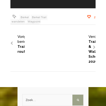
Berkel
Berkel Trail
2
wandelen
Waypoint
challenge
Zutphen
Vorig
Verder:
bericht:
Trail
Trail
&
routes
Walk
Schotlan
2026