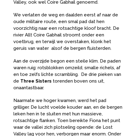
Valley, ook wel Coire Gabhail genoemd.
We verlaten de weg en daalden eerst af naar de
oude militaire route, een smal pad dat hen
voorzichtig naar een rotsachtige kloof bracht. De
rivier Allt Coire Gabhail stroomt onder een
voetbrug, en terwijl we overstaken, klonk het
geruis van water alsof de bergen fluisterden.
Aan de overzijde begon een steile klim. De paden
waren ruig: rotsblokken omzeild, smalle richels, af
en toe zelfs lichte scrambling. De drie pieken van
de
Three Sisters
torenden boven ons uit,
onaantastbaar.
Naarmate we hoger kwamen, werd het pad
grilliger. De lucht voelde kouder aan, en de bergen
leken hen in te sluiten met hun massieve,
rotsachtige flanken. Toen bereikte Fiona het punt
waar de vallei zich plotseling opende: de Lost
Valley lag voor hen, verborgen maar enorm. Onder