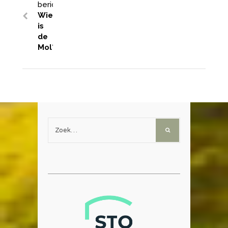
bericht:
Wie
is
de
Mol?