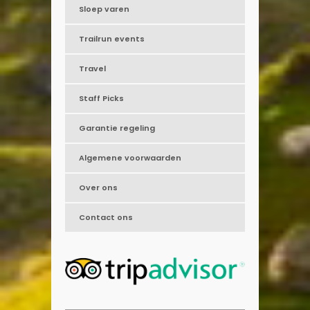
Sloep varen
Trailrun events
Travel
Staff Picks
Garantie regeling
Algemene voorwaarden
Over ons
Contact ons