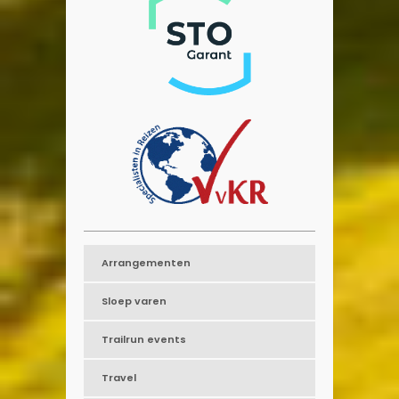
Arrangementen
Sloep varen
Trailrun events
Travel