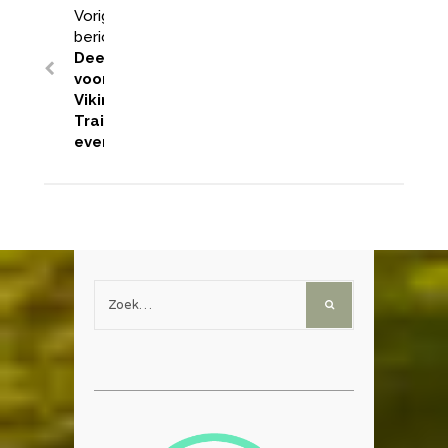
Vorig
bericht:
Deelname
voorwaarden
Viking
Trailrun
evenementen