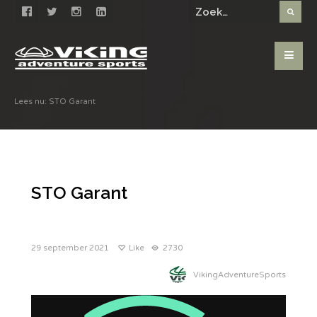
Lees nu:
STO Garant
STO Garant
29 september 2021
Like
2730
VikingAdventureSports