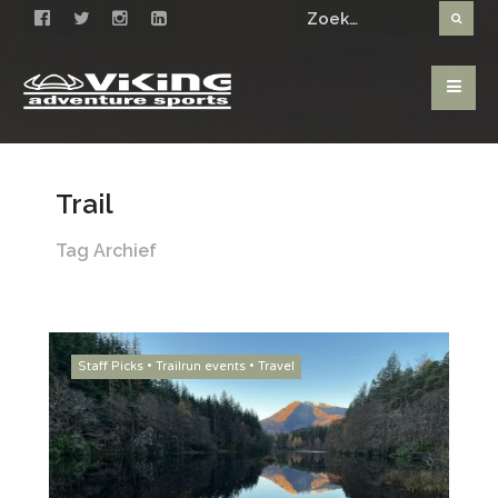
Trail
Tag Archief
Staff Picks
•
Trailrun events
•
Travel