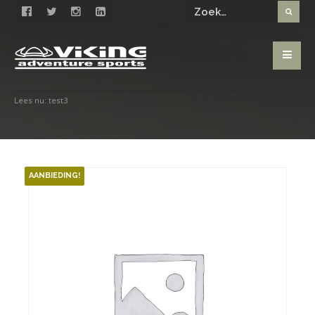
Lees nu:
test3
AANBIEDING!