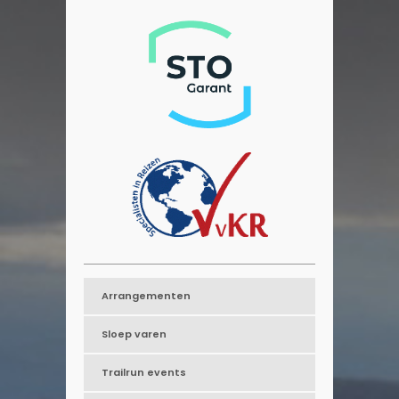
Arrangementen
Sloep varen
Trailrun events