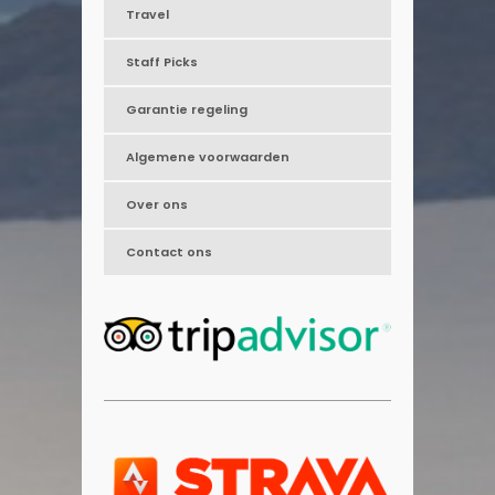
Travel
Staff Picks
Garantie regeling
Algemene voorwaarden
Over ons
Contact ons