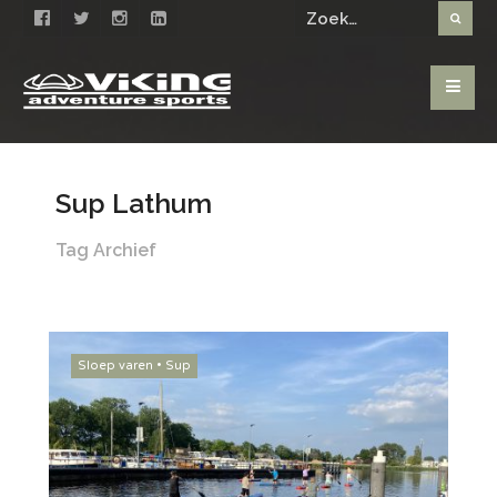
Sup Lathum
Tag Archief
Sloep varen
•
Sup