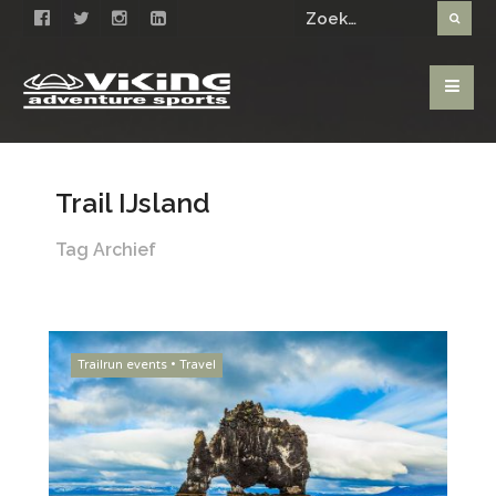
Trail IJsland
Tag Archief
Trailrun events
•
Travel