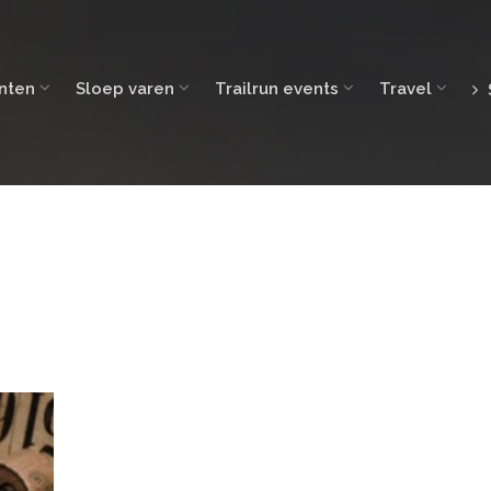
nten
Sloep varen
Trailrun events
Travel