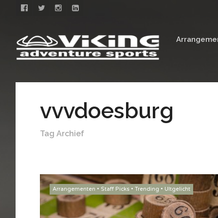
Arrangeme
vvvdoesburg
Tag Archief
Arrangementen
•
Staff Picks
•
Trending
•
UItgelicht