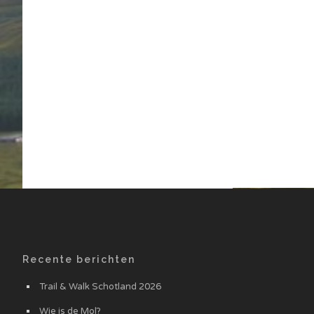
Recente berichten
Trail & Walk Schotland 2026
Wie is de Mol?