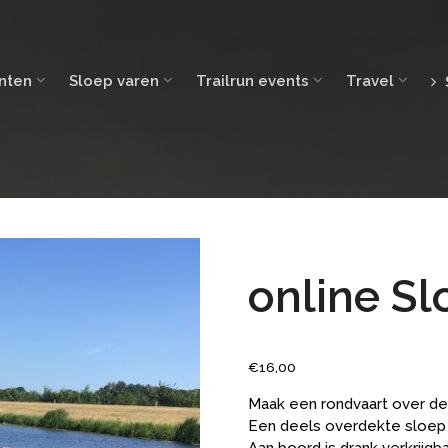
nten
Sloep varen
Trailrun events
Travel
online Sl
€
16,00
Maak een rondvaart over de I
Een deels overdekte sloep