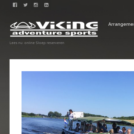
Arrangeme
Lees nu:
online Sloep reserveren