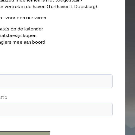
baar.(zelf meenemen is niet toegestaan)
r vertrek in de haven (Turfhaven 1 Doesburg)
p. voor een uur varen
ta’s op de kalender.
aatsbewijs kopen.
agiers mee aan boord
stip