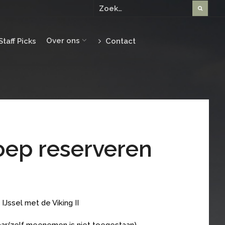
Over ons
Staff Picks
Contact
oep reserveren
Jssel met de Viking II