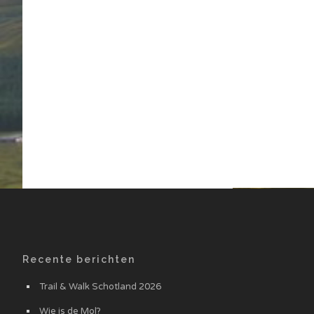
Recente berichten
Trail & Walk Schotland 2026
Wie is de Mol?