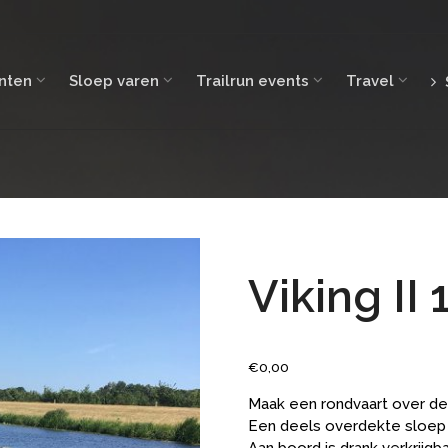
nten
Sloep varen
Trailrun events
Travel
Viking II 
€
0,00
Maak een rondvaart over de I
Een deels overdekte sloep