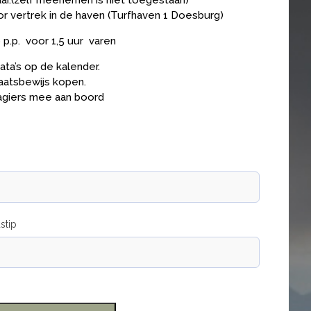
baar.(zelf meenemen is niet toegestaan)
r vertrek in de haven (Turfhaven 1 Doesburg)
p.p. voor 1,5 uur varen
ta’s op de kalender.
aatsbewijs kopen.
agiers mee aan boord
stip