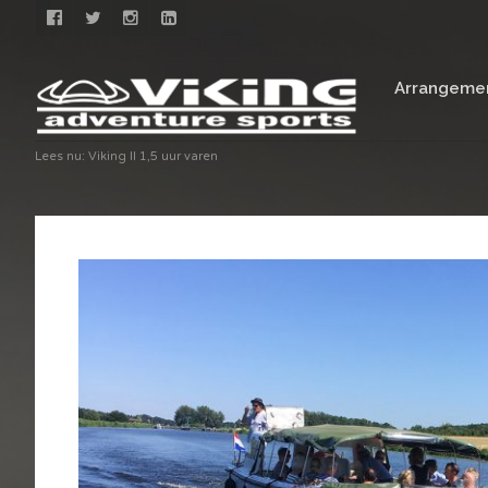
Arrangeme
Lees nu:
Viking II 1,5 uur varen